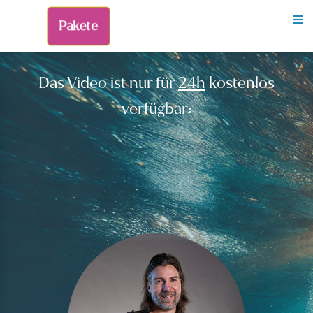
Pakete
Das Video ist nur für
24h
kostenlos
verfügbar: