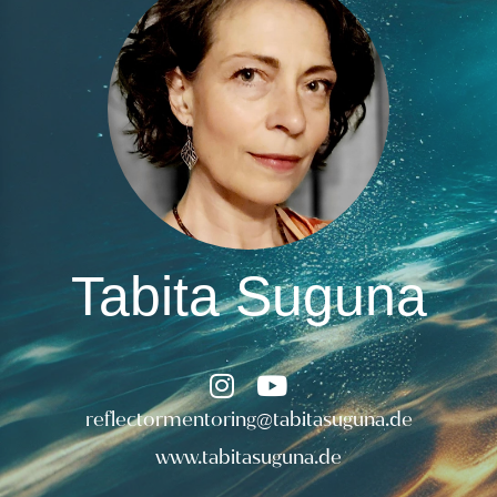
Tabita Suguna
reflectormentoring@t
abitasuguna.de
www.t
abitasuguna.de