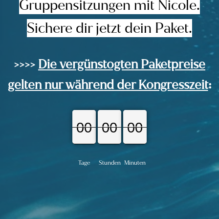
Gruppensitzungen mit Nicole.
Sichere dir jetzt dein Paket.
>>>>
Die vergünstogten Paketpreise
gelten nur während der Kongresszeit
:
00
00
00
00
00
00
00
00
00
Tage
Stunden
Minuten