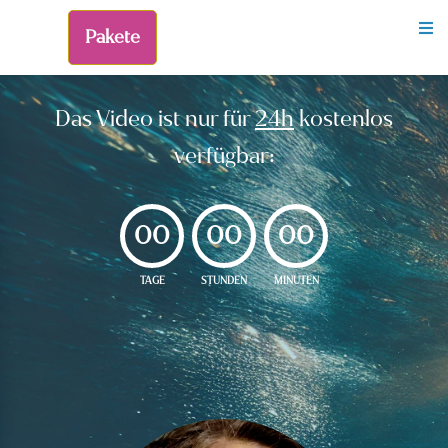
Pakete
Das Video ist nur für
24h
kostenlos
verfügbar:
00
00
00
TAGE
STUNDEN
MINUTEN