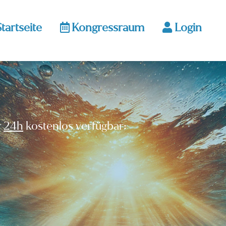
tartseite
Kongressraum
Login
r
24h
kostenlos verfügbar: