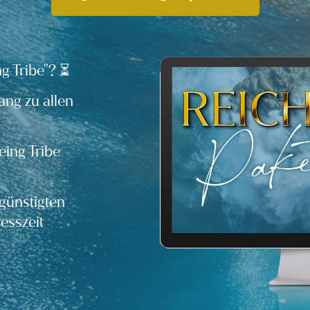
ng Tribe"? ⏳
ang zu allen
ing Tribe
günstigten
esszeit