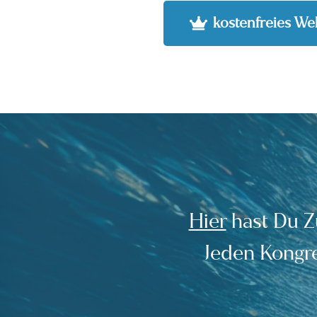
kostenfreies We
Hier
h
ast Du Z
Jeden Kongre