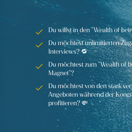
Du willst in den "Wealth of bei
Du möchtest unlimitierten Zug
Interviews? 🔁
Du möchtest zum "Wealth of be
Magnet"?
Du möchtest von den stark ver
Angeboten während der Kongr
profitieren? 💸